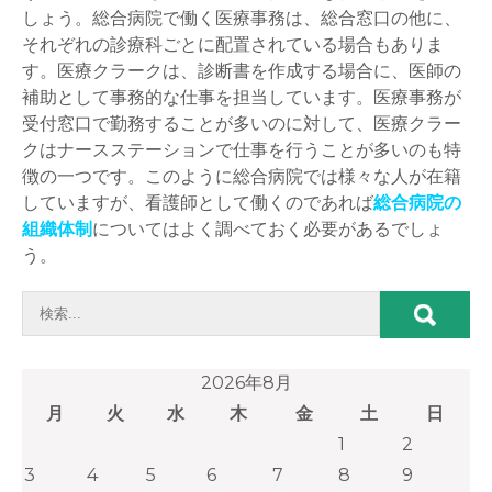
しょう。総合病院で働く医療事務は、総合窓口の他に、
それぞれの診療科ごとに配置されている場合もありま
す。医療クラークは、診断書を作成する場合に、医師の
補助として事務的な仕事を担当しています。医療事務が
受付窓口で勤務することが多いのに対して、医療クラー
クはナースステーションで仕事を行うことが多いのも特
徴の一つです。このように総合病院では様々な人が在籍
していますが、看護師として働くのであれば
総合病院の
組織体制
についてはよく調べておく必要があるでしょ
う。
2026年8月
月
火
水
木
金
土
日
1
2
3
4
5
6
7
8
9